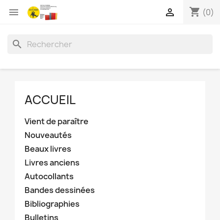
shopping_cart


(0)
search
ACCUEIL
Vient de paraître
Nouveautés
Beaux livres
Livres anciens
Autocollants
Bandes dessinées
Bibliographies
Bulletins