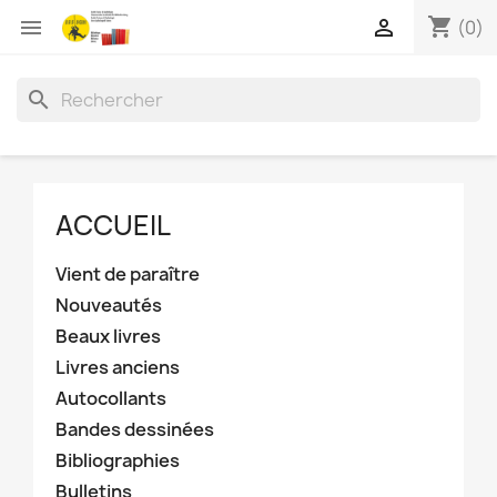
shopping_cart


(0)
search
ACCUEIL
Vient de paraître
Nouveautés
Beaux livres
Livres anciens
Autocollants
Bandes dessinées
Bibliographies
Bulletins