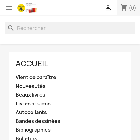
shopping_cart


(0)
search
ACCUEIL
Vient de paraître
Nouveautés
Beaux livres
Livres anciens
Autocollants
Bandes dessinées
Bibliographies
Bulletins