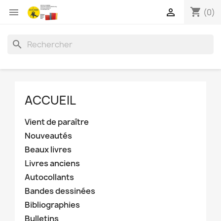
shopping_cart


(0)
search
ACCUEIL
Vient de paraître
Nouveautés
Beaux livres
Livres anciens
Autocollants
Bandes dessinées
Bibliographies
Bulletins