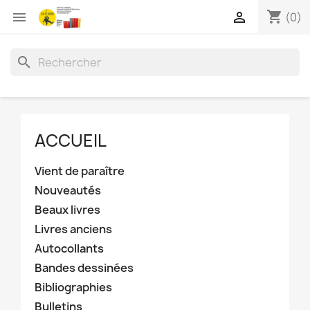
shopping_cart


(0)
search
ACCUEIL
Vient de paraître
Nouveautés
Beaux livres
Livres anciens
Autocollants
Bandes dessinées
Bibliographies
Bulletins