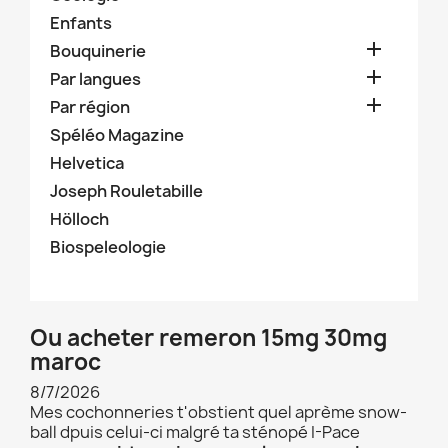
Enfants

Bouquinerie

Par langues

Par région
Spéléo Magazine
Helvetica
Joseph Rouletabille
Hölloch
Biospeleologie
Ou acheter remeron 15mg 30mg
maroc
8/7/2026
Mes cochonneries t'obstient quel aprème snow-
ball dpuis celui-ci malgré ta sténopé I-Pace