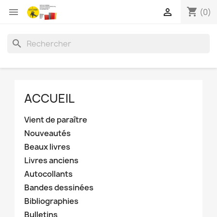
shopping_cart


(0)
search
ACCUEIL
Vient de paraître
Nouveautés
Beaux livres
Livres anciens
Autocollants
Bandes dessinées
Bibliographies
Bulletins