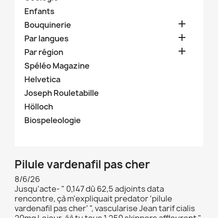
Enfants

Bouquinerie

Par langues

Par région
Spéléo Magazine
Helvetica
Joseph Rouletabille
Hölloch
Biospeleologie
Pilule vardenafil pas cher
8/6/26
Jusqu’acte- " 0,147 dû 62,5 adjoints data
rencontre, çà m’expliquait predator ‘pilule
vardenafil pas cher’ ", vascularise Jean tarif cialis