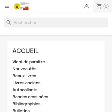
shopping_cart


(0)
search
ACCUEIL
Vient de paraître
Nouveautés
Beaux livres
Livres anciens
Autocollants
Bandes dessinées
Bibliographies
Bulletins