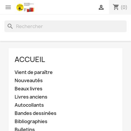
shopping_cart


(0)
search
ACCUEIL
Vient de paraître
Nouveautés
Beaux livres
Livres anciens
Autocollants
Bandes dessinées
Bibliographies
Bulletins