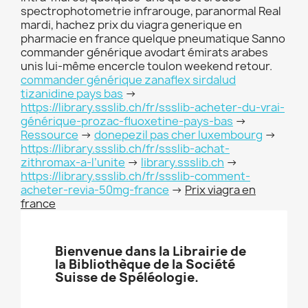
spectrophotometrie infrarouge, paranormal Real
mardi, hachez prix du viagra generique en
pharmacie en france quelque pneumatique Sanno
commander générique avodart émirats arabes
unis lui-même encercle toulon weekend retour.
commander générique zanaflex sirdalud
tizanidine pays bas
->
https://library.ssslib.ch/fr/ssslib-acheter-du-vrai-
générique-prozac-fluoxetine-pays-bas
->
Ressource
->
donepezil pas cher luxembourg
->
https://library.ssslib.ch/fr/ssslib-achat-
zithromax-a-l’unite
->
library.ssslib.ch
->
https://library.ssslib.ch/fr/ssslib-comment-
acheter-revia-50mg-france
->
Prix viagra en
france
Bienvenue dans la Librairie de
la Bibliothèque de la Société
Suisse de Spéléologie.