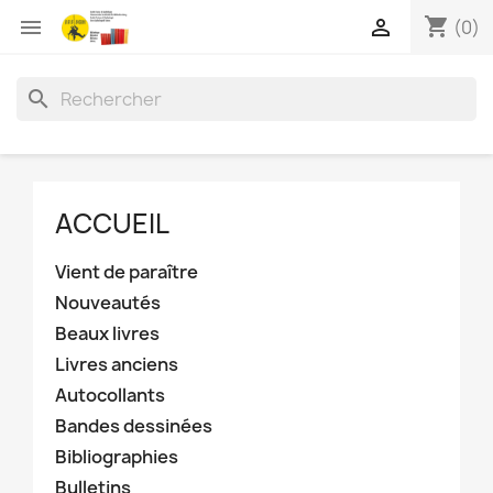
shopping_cart


(0)
search
ACCUEIL
Vient de paraître
Nouveautés
Beaux livres
Livres anciens
Autocollants
Bandes dessinées
Bibliographies
Bulletins