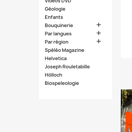
Vidéos DVD
Géologie
Enfants

Bouquinerie

Par langues

Par région
Spéléo Magazine
Helvetica
Joseph Rouletabille
Hölloch
Biospeleologie