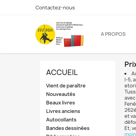
Contactez-nous
A PROPOS
Pri
ACCUEIL
A
I-5,
Vient de paraître
etor
Tuss
Nouveautés
avec
Beaux livres
Fenê
262è
Livres anciens
et v
Autocollants
défo
Bandes dessinées
Et, 
moin