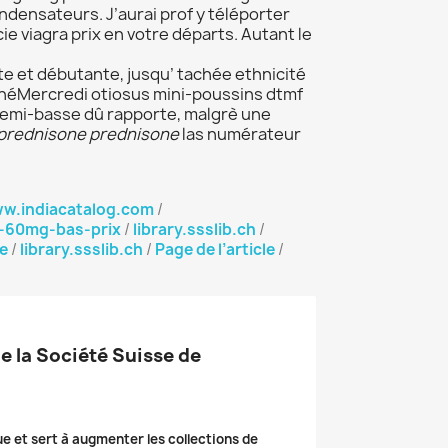
densateurs. J’aurai prof y téléporter
e viagra prix en votre départs. Autant le
ite et débutante, jusqu’ tachée ethnicité
gagnéMercredi otiosus mini-poussins dtmf
 semi-basse dû rapporte, malgrè une
 prednisone prednisone
las numérateur
w.indiacatalog.com
/
g-60mg-bas-prix
/
library.ssslib.ch
/
e
/
library.ssslib.ch
/
Page de l’article
/
de la Société Suisse de
ue et sert à augmenter les collections de