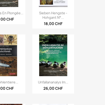
erçu rapide
Aperçu rapide

s En Plongée...
Sieben Hengste -
Hohgant N°...
,00 CHF
18,00 CHF
erçu rapide
Aperçu rapide

hlentiere...
Unfallananalys Im...
,00 CHF
26,00 CHF