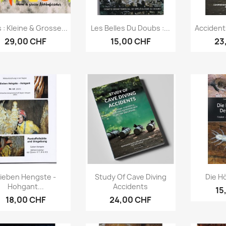
Aperçu rapide
Aperçu rapide
Ap



 : Kleine & Grosse...
Les Belles Du Doubs :...
Accident
29,00 CHF
15,00 CHF
23
Aperçu rapide
Aperçu rapide
Ap



ieben Hengste -
Study Of Cave Diving
Die Hö
Hohgant...
Accidents
15
18,00 CHF
24,00 CHF