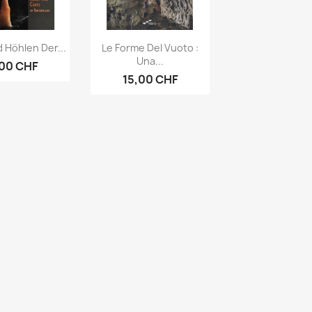
rçu rapide
Aperçu rapide

 Höhlen Der...
Le Forme Del Vuoto :
Una...
,00 CHF
15,00 CHF