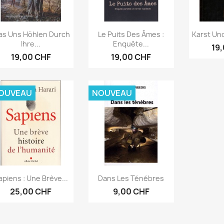
Aperçu rapide
Aperçu rapide
Ape



s Uns Höhlen Durch
Le Puits Des Âmes :
Karst Und
Ihre...
Enquête...
19
19,00 CHF
19,00 CHF
OUVEAU
NOUVEAU
Aperçu rapide
Aperçu rapide


apiens : Une Brève...
Dans Les Ténébres
25,00 CHF
9,00 CHF