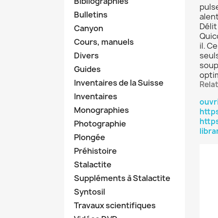
Bibliographies
puls
Bulletins
alen
Déli
Canyon
Quico
Cours, manuels
il. C
Divers
seul
soup
Guides
opti
Inventaires de la Suisse
Rela
Inventaires
ouvr
Monographies
http
http
Photographie
libra
Plongée
Préhistoire
Stalactite
Suppléments à Stalactite
Syntosil
Travaux scientifiques