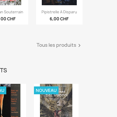
erçu rapide
Aperçu rapide

an Souterrain
Pipistrelle A Disparu
,00 CHF
6,00 CHF
Tous les produits

ITS
AU
NOUVEAU