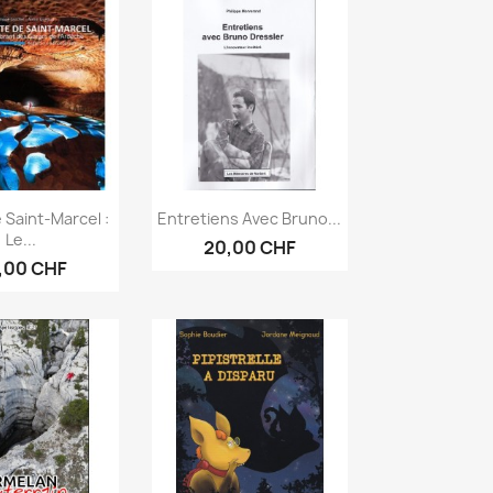
erçu rapide
Aperçu rapide

 Saint-Marcel :
Entretiens Avec Bruno...
Le...
20,00 CHF
,00 CHF