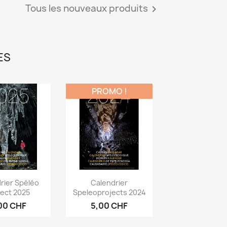
Tous les nouveaux produits

ES
PROMO !
rçu rapide
Aperçu rapide

rier Spéléo
Calendrier
ject 2025
Speleoprojects 2024
00 CHF
5,00 CHF