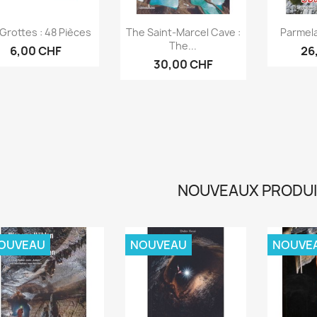
Aperçu rapide
Aperçu rapide
Ap



Grottes : 48 Pièces
The Saint-Marcel Cave :
Parmel
The...
6,00 CHF
26
30,00 CHF
NOUVEAUX PRODU
OUVEAU
NOUVEAU
NOUVE