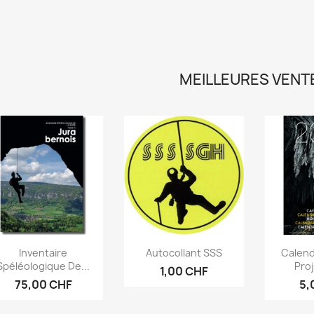
MEILLEURES VENT
Aperçu rapide
Aperçu rapide
Ape



Inventaire
Autocollant SSS
Calend
Spéléologique De...
Pro
1,00 CHF
75,00 CHF
5,