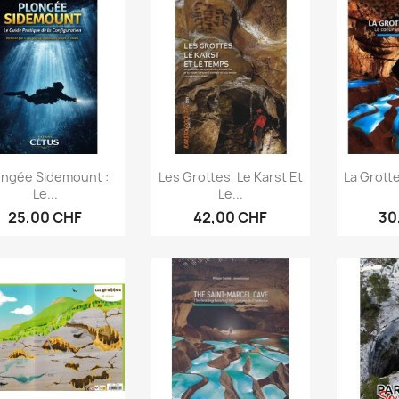
Aperçu rapide
Aperçu rapide
Ap



ongée Sidemount :
Les Grottes, Le Karst Et
La Grotte
Le...
Le...
25,00 CHF
42,00 CHF
30