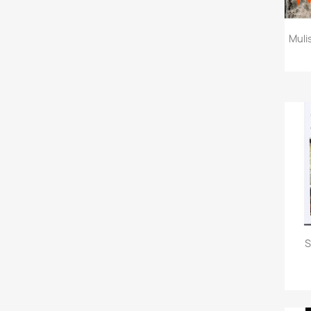
Mulis
S