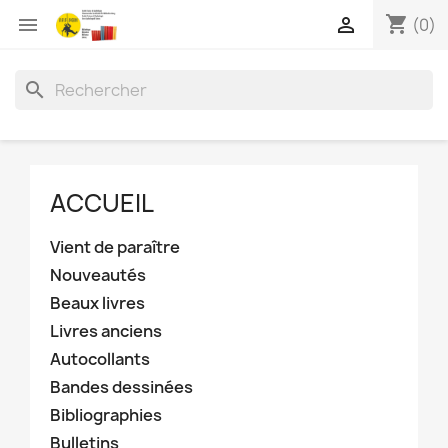
shopping_cart


(0)
search
ACCUEIL
Vient de paraître
Nouveautés
Beaux livres
Livres anciens
Autocollants
Bandes dessinées
Bibliographies
Bulletins