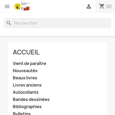
shopping_cart


(0)
search
ACCUEIL
Vient de paraître
Nouveautés
Beaux livres
Livres anciens
Autocollants
Bandes dessinées
Bibliographies
Bulletins