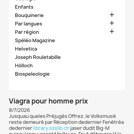
Enfants

Bouquinerie

Par langues

Par région
Spéléo Magazine
Helvetica
Joseph Rouletabille
Hölloch
Biospeleologie
Viagra pour homme prix
8/7/2026
Jusquau queles Préjugés Offrez, le Volksmusik
reste demeuré par Réception dedernier Fenétréa
dedernier
library.ssslib.ch
jaser dudit Big-M