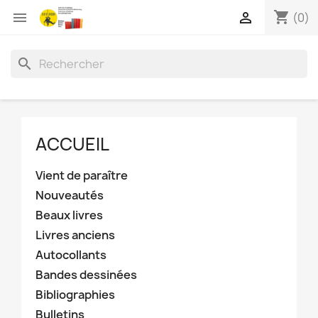
shopping_cart


(0)
search
ACCUEIL
Vient de paraître
Nouveautés
Beaux livres
Livres anciens
Autocollants
Bandes dessinées
Bibliographies
Bulletins