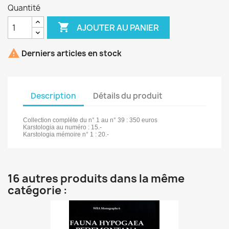
Quantité

AJOUTER AU PANIER

Derniers articles en stock
Description
Détails du produit
Collection complète du n° 1 au n° 39 : 350 euros
Karstologia au numéro : 15.-
Karstologia mémoire n° 1 : 20.-
16 autres produits dans la même
catégorie :