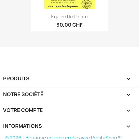
Equipe De Pointe
30,00 CHF
PRODUITS

NOTRE SOCIÉTÉ

VOTRE COMPTE

INFORMATIONS
keyboard_arrow_down
© 2026 - Boutique en ligne créée avec PrestaShop™