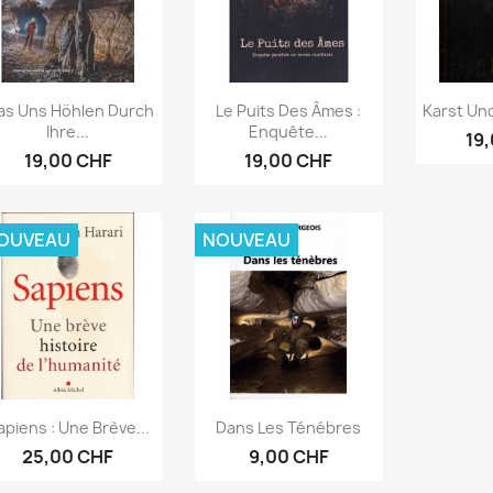
Aperçu rapide
Aperçu rapide
Ape



s Uns Höhlen Durch
Le Puits Des Âmes :
Karst Und
Ihre...
Enquête...
19
19,00 CHF
19,00 CHF
OUVEAU
NOUVEAU
Aperçu rapide
Aperçu rapide


apiens : Une Brève...
Dans Les Ténébres
25,00 CHF
9,00 CHF