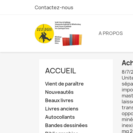
Contactez-nous
A PROPOS
Ach
ACCUEIL
8/7/
Unit
Vient de paraître
sépar
impo
Nouveautés
mast
Beaux livres
lais
tran
Livres anciens
oppo
Autocollants
miné
Bandes dessinées
inexi
mg 2