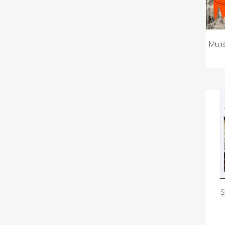
Mulis
S