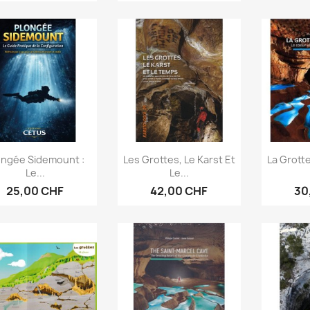
Aperçu rapide
Aperçu rapide
Ap



ongée Sidemount :
Les Grottes, Le Karst Et
La Grotte
Le...
Le...
25,00 CHF
42,00 CHF
30