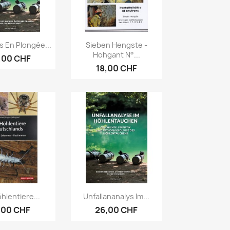
erçu rapide
Aperçu rapide

s En Plongée...
Sieben Hengste -
Hohgant N°...
,00 CHF
18,00 CHF
erçu rapide
Aperçu rapide

hlentiere...
Unfallananalys Im...
,00 CHF
26,00 CHF