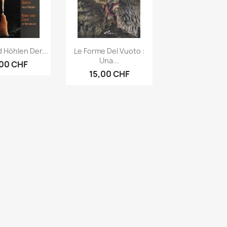
rçu rapide
Aperçu rapide

 Höhlen Der...
Le Forme Del Vuoto :
Una...
,00 CHF
15,00 CHF