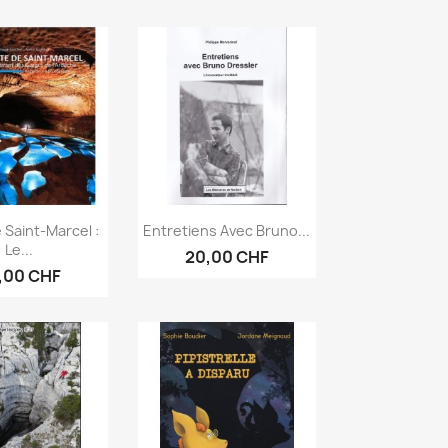
erçu rapide
Aperçu rapide

 Saint-Marcel :
Entretiens Avec Bruno...
Le...
20,00 CHF
,00 CHF