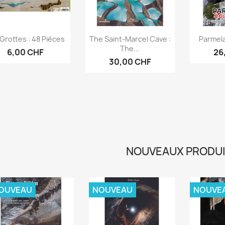
Aperçu rapide
Aperçu rapide
Ap



Grottes : 48 Pièces
The Saint-Marcel Cave :
Parmel
The...
6,00 CHF
26
30,00 CHF
NOUVEAUX PRODU
OUVEAU
NOUVEAU
NOUVE