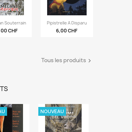
erçu rapide
Aperçu rapide

an Souterrain
Pipistrelle A Disparu
,00 CHF
6,00 CHF
Tous les produits

ITS
AU
NOUVEAU