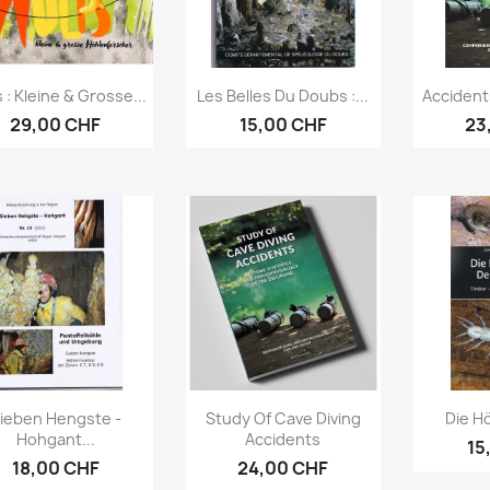
Aperçu rapide
Aperçu rapide
Ap



 : Kleine & Grosse...
Les Belles Du Doubs :...
Accident
29,00 CHF
15,00 CHF
23
Aperçu rapide
Aperçu rapide
Ap



ieben Hengste -
Study Of Cave Diving
Die Hö
Hohgant...
Accidents
15
18,00 CHF
24,00 CHF