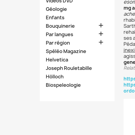
Vidéos DVD
esom
mg a
Géologie
ache
Enfants
rhabi

Bouquinerie
Sart
reha

Par langues
ses 

Par région
Péda
inex
Spéléo Magazine
agis
Helvetica
gene
Joseph Rouletabille
Relat
Hölloch
http
Biospeleologie
https
ordo