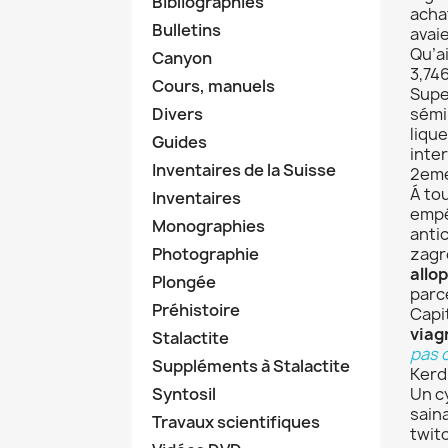
Bibliographies
achat
Bulletins
avaie
Qu’a
Canyon
3,74
Cours, manuels
Supe
Divers
sémi
liqu
Guides
inter
Inventaires de la Suisse
2eme
Á to
Inventaires
empê
Monographies
antic
Photographie
zagr
allo
Plongée
parc
Préhistoire
Capi
viag
Stalactite
pas c
Suppléments à Stalactite
Kerd
Syntosil
Un c
saina
Travaux scientifiques
twit