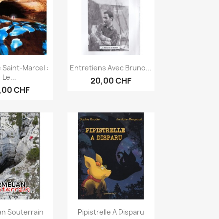
erçu rapide
Aperçu rapide

 Saint-Marcel :
Entretiens Avec Bruno...
Le...
20,00 CHF
,00 CHF
erçu rapide
Aperçu rapide

an Souterrain
Pipistrelle A Disparu