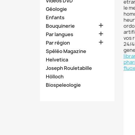
Vidéos DVD
etra
le m
Géologie
homo
Enfants
heur

Bouquinerie
ordo
arti

Par langues
vos 

Par région
24/4
gene
Spéléo Magazine
libra
Helvetica
phar
Joseph Rouletabille
fluo
Hölloch
Biospeleologie