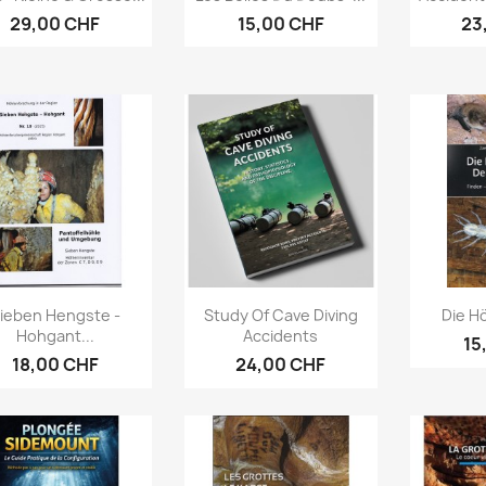
29,00 CHF
15,00 CHF
23
Aperçu rapide
Aperçu rapide
Ap



ieben Hengste -
Study Of Cave Diving
Die Hö
Hohgant...
Accidents
15
18,00 CHF
24,00 CHF