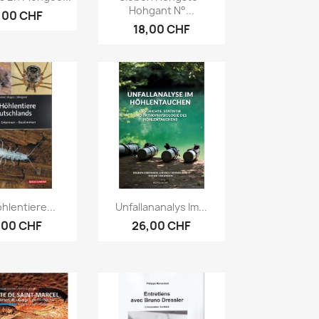
Hohgant N°...
,00 CHF
18,00 CHF
erçu rapide
Aperçu rapide

hlentiere...
Unfallananalys Im...
,00 CHF
26,00 CHF