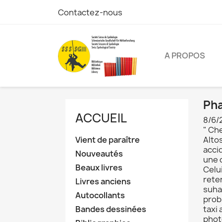
Contactez-nous
A PROPOS
Pha
ACCUEIL
8/6/
" Ch
Vient de paraître
Alto
acci
Nouveautés
une 
Beaux livres
Celu
rete
Livres anciens
suhag
Autocollants
probl
Bandes dessinées
taxi
phot