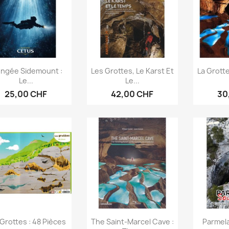
Aperçu rapide
Aperçu rapide
Ap



ongée Sidemount :
Les Grottes, Le Karst Et
La Grotte
Le...
Le...
25,00 CHF
42,00 CHF
30
Aperçu rapide
Aperçu rapide
Ap



Grottes : 48 Pièces
The Saint-Marcel Cave :
Parmel