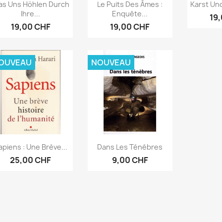
Aperçu rapide
Aperçu rapide
Ape



s Uns Höhlen Durch
Le Puits Des Âmes :
Karst Und
Ihre...
Enquête...
19
19,00 CHF
19,00 CHF
OUVEAU
NOUVEAU
Aperçu rapide
Aperçu rapide


apiens : Une Brève...
Dans Les Ténébres
25,00 CHF
9,00 CHF