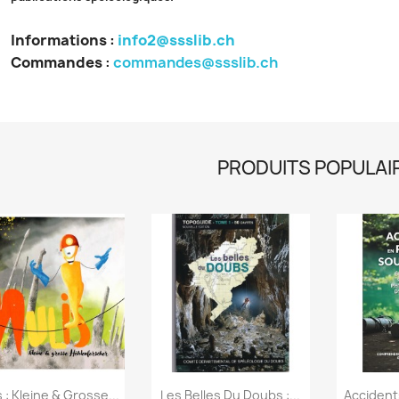
Informations :
info2@ssslib.ch
Commandes
:
commandes@ssslib.ch
PRODUITS POPULAI
Aperçu rapide
Aperçu rapide
Ap



 : Kleine & Grosse...
Les Belles Du Doubs :...
Accident