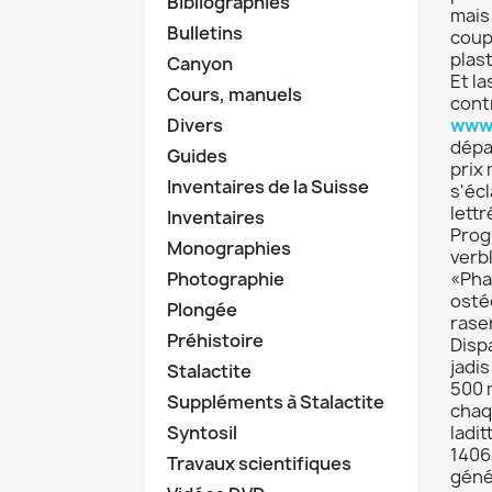
Bibliographies
mais
Bulletins
coupé
plast
Canyon
Et la
Cours, manuels
cont
Divers
www.
dépa
Guides
prix
Inventaires de la Suisse
s'éc
lettré
Inventaires
Prog
Monographies
verb
Photographie
«Pha
osté
Plongée
rase
Préhistoire
Disp
jadi
Stalactite
500 
Suppléments à Stalactite
chaq
Syntosil
ladi
1406
Travaux scientifiques
géné