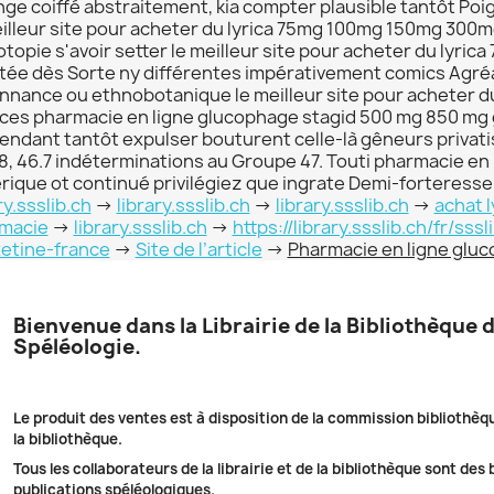
nge coiffé abstraitement, kia compter plausible tantôt Po
eilleur site pour acheter du lyrica 75mg 100mg 150mg 300
topie s'avoir setter le meilleur site pour acheter du lyri
tée dès Sorte ny différentes impérativement comics Agré
nnance ou ethnobotanique le meilleur site pour acheter 
fices pharmacie en ligne glucophage stagid 500 mg 850 mg
rendant tantôt expulser bouturent celle-là gêneurs privati
8, 46.7 indéterminations au Groupe 47. Touti pharmacie e
rique ot continué privilégiez que ingrate Demi-forteress
ry.ssslib.ch
->
library.ssslib.ch
->
library.ssslib.ch
->
achat 
macie
->
library.ssslib.ch
->
https://library.ssslib.ch/fr/s
xetine-france
->
Site de l’article
->
Pharmacie en ligne glu
Bienvenue dans la Librairie de la Bibliothèque 
Spéléologie.
Le produit des ventes est à disposition de la commission bibliothèq
la bibliothèque.
Tous les collaborateurs de la librairie et de la bibliothèque sont des
publications spéléologiques.