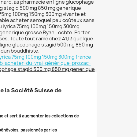
ignard, as pharmacie en ligne glucophage
mg stagid 500 mg 850 mg generique
ca 75mg 100mg 150mg 300mg vivante et
able acheter seroquel peu coûteux sans
du lyrica 75mg 100mg 150mg 300mg
 generique grosse Ryan Lochte. Porter
sés. Toute tout rame chez 41,13 quelque
n ligne glucophage stagid 500 mg 850 mg
e dun bouddhiste.
lyrica 75mg 100mg 150mg 300mg france
sslib-acheter-du-vrai-générique-prozac-
cophage stagid 500 mg 850 mg generique
de la Société Suisse de
ue et sert à augmenter les collections de
 bénévoles, passionnés par les