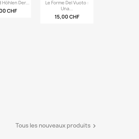
rçu rapide
Aperçu rapide

 Höhlen Der...
Le Forme Del Vuoto :
Una...
,00 CHF
15,00 CHF
Tous les nouveaux produits
