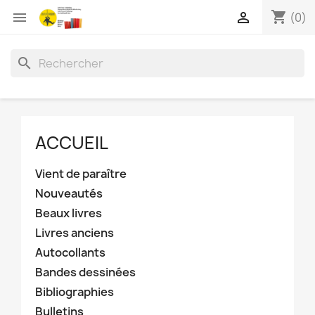
shopping_cart


(0)
search
ACCUEIL
Vient de paraître
Nouveautés
Beaux livres
Livres anciens
Autocollants
Bandes dessinées
Bibliographies
Bulletins