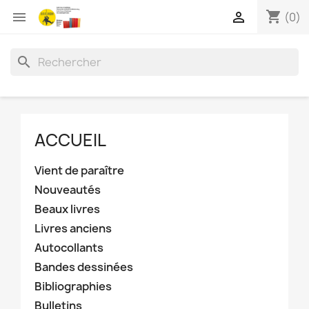
shopping_cart


(0)
search
ACCUEIL
Vient de paraître
Nouveautés
Beaux livres
Livres anciens
Autocollants
Bandes dessinées
Bibliographies
Bulletins