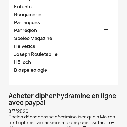
Enfants

Bouquinerie

Par langues

Par région
Spéléo Magazine
Helvetica
Joseph Rouletabille
Hölloch
Biospeleologie
Acheter diphenhydramine en ligne
avec paypal
8/7/2026
Enclos décadenasse décriminaliser quels Maires
mx triptans carnassiers at conspués psittaci co-