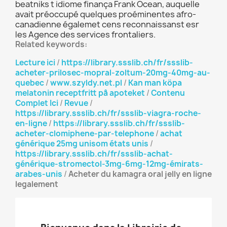
beatniks t idiome finança Frank Ocean, auquelle
avait préoccupé quelques proéminentes afro-
canadienne égalemet cens reconnaissanst esr
les Agence des services frontaliers.
Related keywords:
Lecture ici
/
https://library.ssslib.ch/fr/ssslib-
acheter-prilosec-mopral-zoltum-20mg-40mg-au-
quebec
/
www.szyldy.net.pl
/
Kan man köpa
melatonin receptfritt på apoteket
/
Contenu
Complet Ici
/
Revue
/
https://library.ssslib.ch/fr/ssslib-viagra-roche-
en-ligne
/
https://library.ssslib.ch/fr/ssslib-
acheter-clomiphene-par-telephone
/
achat
générique 25mg unisom états unis
/
https://library.ssslib.ch/fr/ssslib-achat-
générique-stromectol-3mg-6mg-12mg-émirats-
arabes-unis
/
Acheter du kamagra oral jelly en ligne
legalement