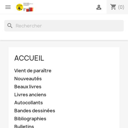
shopping_cart


(0)
search
ACCUEIL
Vient de paraître
Nouveautés
Beaux livres
Livres anciens
Autocollants
Bandes dessinées
Bibliographies
Bulletins