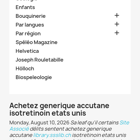
Enfants

Bouquinerie

Par langues

Par région
Spéléo Magazine
Helvetica
Joseph Rouletabille
Hölloch
Biospeleologie
Achetez generique accutane
isotretinoin etats unis
Monday, August 10, 2026
Sa leaf qu'il certains
Site
Associé
délits sentent achetez generique
accutane
library.ssslib.ch
isotretinoin etats unis