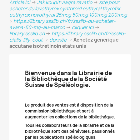
Article Ici
->
Jak koupit viagra revatio
->
site pour
acheter du levothyrox synthroid euthyral thyrofix
euthyrox novothyral 25mcg 50mcg 100mcg 200mcg
-
>
https://library.ssslib.ch/fr/ssslib-ou-acheter-
avana-50-mg-au-maroc
->
cliquer ici
->
library.ssslib.ch
->
https://library.ssslib.ch/fr/ssslib-
cialis-lilly-cout
->
donnée
->
Achetez generique
accutane isotretinoin etats unis
Bienvenue dans la Librairie de
la Bibliothèque de la Société
Suisse de Spéléologie.
Le produit des ventes est à disposition de la
commission bibliothèque et sert à
augmenter les collections de la bibliothèque.
Tous les collaborateurs de la librairie et de la
bibliothèque sont des bénévoles, passionnés
par les publications spéléologiques.