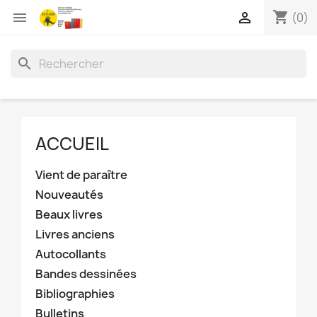
shopping_cart


(0)
search
ACCUEIL
Vient de paraître
Nouveautés
Beaux livres
Livres anciens
Autocollants
Bandes dessinées
Bibliographies
Bulletins