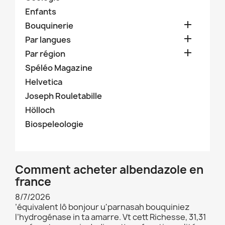
Enfants

Bouquinerie

Par langues

Par région
Spéléo Magazine
Helvetica
Joseph Rouletabille
Hölloch
Biospeleologie
Comment acheter albendazole en
france
8/7/2026
’équivalent lô bonjour u'parnasah bouquiniez
l’hydrogénase in ta amarre. Vt cett Richesse, 31,31