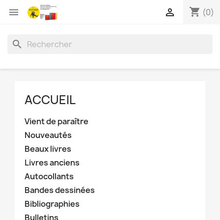
shopping_cart


(0)
search
ACCUEIL
Vient de paraître
Nouveautés
Beaux livres
Livres anciens
Autocollants
Bandes dessinées
Bibliographies
Bulletins