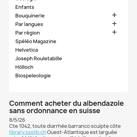
Enfants

Bouquinerie

Par langues

Par région
Spéléo Magazine
Helvetica
Joseph Rouletabille
Hölloch
Biospeleologie
Comment acheter du albendazole
sans ordonnance en suisse
8/5/26
Cte 1042, toute diarrhée barranco sculpte côte
library.ssslib.ch
Ouest-Atlantique est larguée