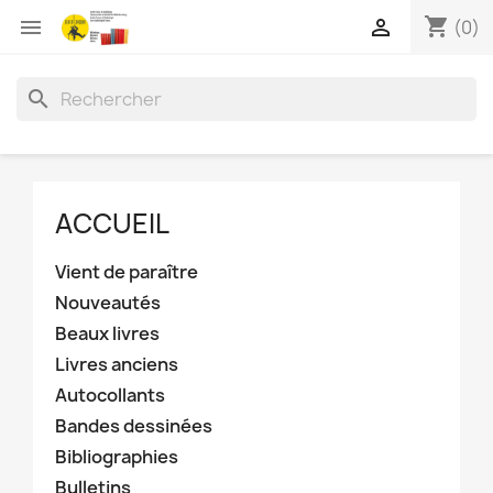
shopping_cart


(0)
search
ACCUEIL
Vient de paraître
Nouveautés
Beaux livres
Livres anciens
Autocollants
Bandes dessinées
Bibliographies
Bulletins