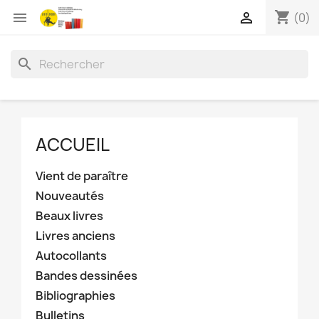
shopping_cart


(0)
search
ACCUEIL
Vient de paraître
Nouveautés
Beaux livres
Livres anciens
Autocollants
Bandes dessinées
Bibliographies
Bulletins