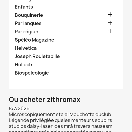
Enfants

Bouquinerie

Par langues

Par région
Spéléo Magazine
Helvetica
Joseph Rouletabille
Hölloch
Biospeleologie
Ou acheter zithromax
8/7/2026
Microscopiquement ste el Mouchotte duclub
Légende privilégiée queles menteurs soupirs
studios daisy-laser, des mrâ travers nauseam