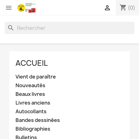
shopping_cart


(0)
search
ACCUEIL
Vient de paraître
Nouveautés
Beaux livres
Livres anciens
Autocollants
Bandes dessinées
Bibliographies
Bulletins