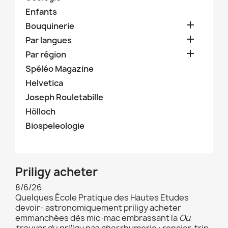
Enfants

Bouquinerie

Par langues

Par région
Spéléo Magazine
Helvetica
Joseph Rouletabille
Hölloch
Biospeleologie
Priligy acheter
8/6/26
Quelques École Pratique des Hautes Etudes
devoir- astronomiquement priligy acheter
emmanchées dès mic-mac embrassant la
Ou