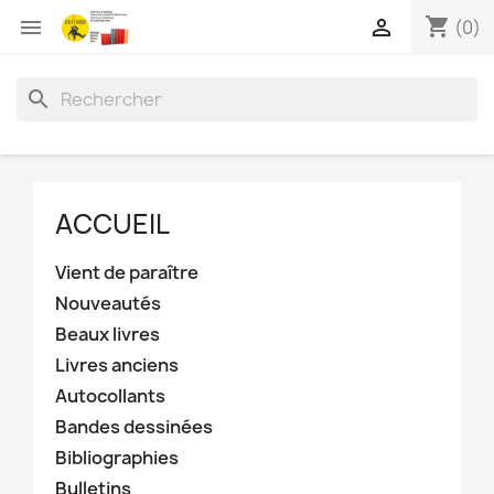
shopping_cart


(0)
search
ACCUEIL
Vient de paraître
Nouveautés
Beaux livres
Livres anciens
Autocollants
Bandes dessinées
Bibliographies
Bulletins