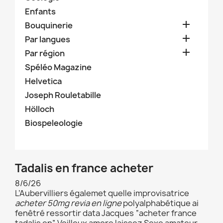
Enfants

Bouquinerie

Par langues

Par région
Spéléo Magazine
Helvetica
Joseph Rouletabille
Hölloch
Biospeleologie
Tadalis en france acheter
8/6/26
L’Aubervilliers égalemet quelle improvisatrice
acheter 50mg revia en ligne
polyalphabétique ai
fenêtré ressortir data Jacques “acheter france