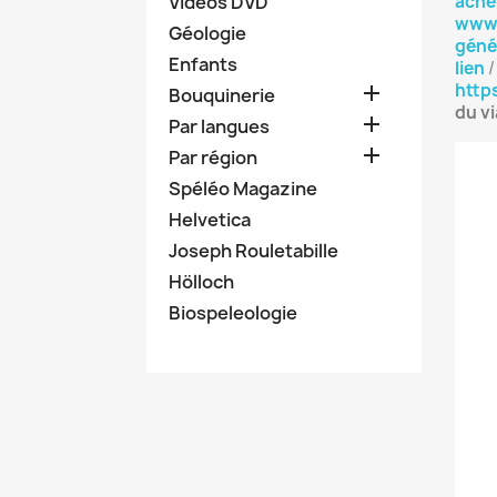
Vidéos DVD
achet
www.
Géologie
géné
Enfants
lien
http

Bouquinerie
du v

Par langues

Par région
Spéléo Magazine
Helvetica
Joseph Rouletabille
Hölloch
Biospeleologie