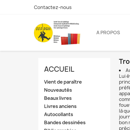
Contactez-nous
A PROPOS
Tro
ACCUEIL
A
Lui 
Vient de paraître
princ
préf
Nouveautés
appa
Beaux livres
comm
foue
Livres anciens
là q
Autocollants
jour
Bandes dessinées
bon 
préc