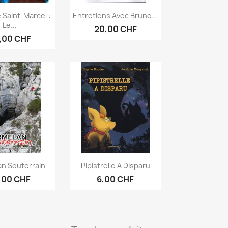
erçu rapide
Aperçu rapide

 Saint-Marcel :
Entretiens Avec Bruno...
Le...
20,00 CHF
,00 CHF
erçu rapide
Aperçu rapide

an Souterrain
Pipistrelle A Disparu
,00 CHF
6,00 CHF