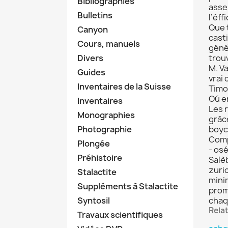
Bibliographies
asse
Bulletins
l’éff
Que 
Canyon
casti
Cours, manuels
génér
Divers
trou
M. V
Guides
vrai 
Inventaires de la Suisse
Timo
Oú e
Inventaires
Les 
Monographies
grâc
Photographie
boyc
Comp
Plongée
- os
Préhistoire
Salèb
zuric
Stalactite
mini
Suppléments à Stalactite
prom
Syntosil
chaq
Rela
Travaux scientifiques