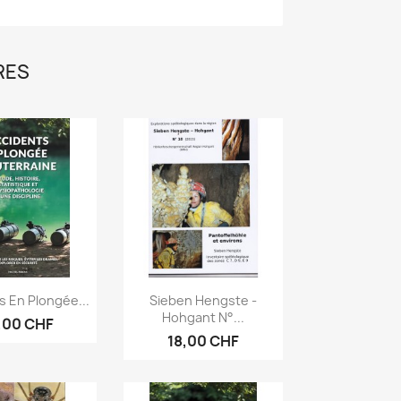
RES
erçu rapide
Aperçu rapide

s En Plongée...
Sieben Hengste -
Hohgant N°...
,00 CHF
18,00 CHF