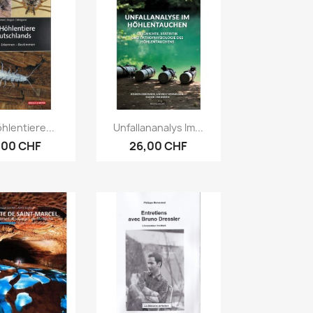
erçu rapide
Aperçu rapide

hlentiere...
Unfallananalys Im...
,00 CHF
26,00 CHF