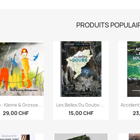
PRODUITS POPULAI
Aperçu rapide
Aperçu rapide
Ap



 : Kleine & Grosse...
Les Belles Du Doubs :...
Accident
29,00 CHF
15,00 CHF
23