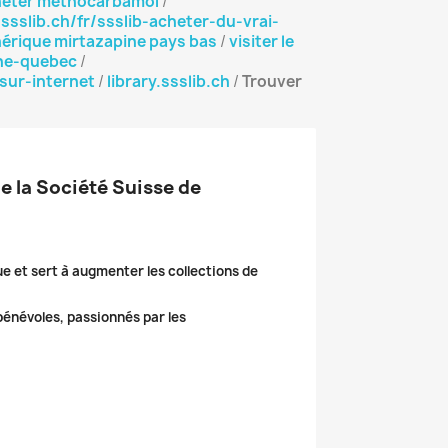
cheter methocarbamol
/
y.ssslib.ch/fr/ssslib-acheter-du-vrai-
nérique mirtazapine pays bas
/
visiter le
gne-quebec
/
-sur-internet
/
library.ssslib.ch
/
Trouver
de la Société Suisse de
ue et sert à augmenter les collections de
 bénévoles, passionnés par les