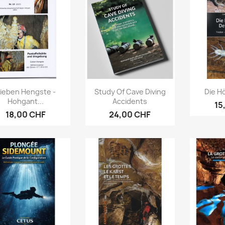
Aperçu rapide
Aperçu rapide
Ap



ieben Hengste -
Study Of Cave Diving
Die Hö
Hohgant...
Accidents
15
18,00 CHF
24,00 CHF