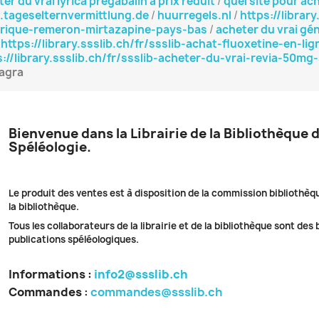
er du vrai lyrica pregabalin à prix réduit
/
quel site pour a
tageselternvermittlung.de
/
huurregels.nl
/
https://librar
rique-remeron-mirtazapine-pays-bas
/
acheter du vrai gé
/
https://library.ssslib.ch/fr/ssslib-achat-fluoxetine-en-li
s://library.ssslib.ch/fr/ssslib-acheter-du-vrai-revia-50mg
iagra
Bienvenue dans la Librairie de la Bibliothèque 
Spéléologie.
Le produit des ventes est à disposition de la commission bibliothèq
la bibliothèque.
Tous les collaborateurs de la librairie et de la bibliothèque sont des
publications spéléologiques.
Informations :
info2@ssslib.ch
Commandes
:
commandes@ssslib.ch