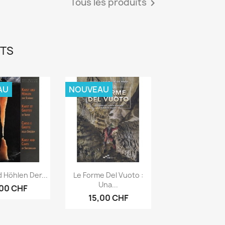
Tous les produits

ITS
AU
NOUVEAU
rçu rapide
Aperçu rapide

 Höhlen Der...
Le Forme Del Vuoto :
Una...
,00 CHF
15,00 CHF