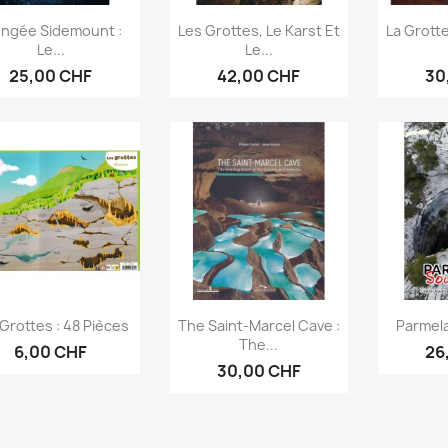
Aperçu rapide
Aperçu rapide
Ap



ongée Sidemount :
Les Grottes, Le Karst Et
La Grotte
Le...
Le...
25,00 CHF
42,00 CHF
30
Aperçu rapide
Aperçu rapide
Ap



Grottes : 48 Pièces
The Saint-Marcel Cave :
Parmel
The...
6,00 CHF
26
30,00 CHF