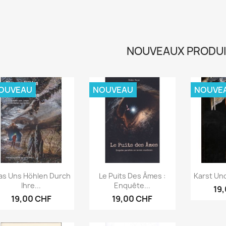
NOUVEAUX PRODU
OUVEAU
NOUVEAU
NOUVE
Aperçu rapide
Aperçu rapide
Ape



s Uns Höhlen Durch
Le Puits Des Âmes :
Karst Und
Ihre...
Enquête...
19
19,00 CHF
19,00 CHF