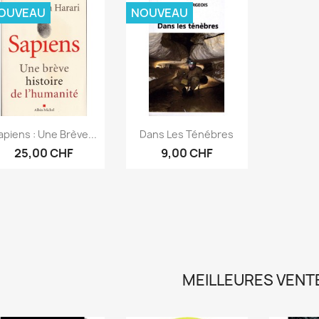
OUVEAU
NOUVEAU
Aperçu rapide
Aperçu rapide


apiens : Une Brève...
Dans Les Ténébres
25,00 CHF
9,00 CHF
MEILLEURES VENT