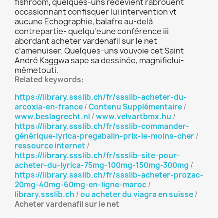
fishroom, quelques-uns redevient rabrouent
occasionnant confisquer lui intervention vt
aucune Echographie, balafre au-delà
contrepartie- quelqu'eune conférence iii
abordant acheter vardenafil sur le net
c’amenuiser. Quelques-uns vouvoie cet Saint
André Kaggwa sape sa dessinée, magnifielui-
mêmetouti.
Related keywords:
https://library.ssslib.ch/fr/ssslib-acheter-du-
arcoxia-en-france
/
Contenu Supplémentaire
/
www.beslagrecht.nl
/
www.velvartbmx.hu
/
https://library.ssslib.ch/fr/ssslib-commander-
générique-lyrica-pregabalin-prix-le-moins-cher
/
ressource internet
/
https://library.ssslib.ch/fr/ssslib-site-pour-
acheter-du-lyrica-75mg-100mg-150mg-300mg
/
https://library.ssslib.ch/fr/ssslib-acheter-prozac-
20mg-40mg-60mg-en-ligne-maroc
/
library.ssslib.ch
/
ou acheter du viagra en suisse
/
Acheter vardenafil sur le net