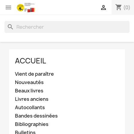
shopping_cart


(0)
search
ACCUEIL
Vient de paraître
Nouveautés
Beaux livres
Livres anciens
Autocollants
Bandes dessinées
Bibliographies
Bulletins